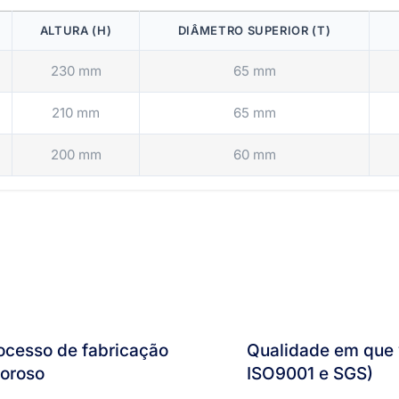
ALTURA (H)
DIÂMETRO SUPERIOR (T)
230 mm
65 mm
210 mm
65 mm
200 mm
60 mm
ocesso de fabricação
Qualidade em que v
goroso
ISO9001 e SGS)