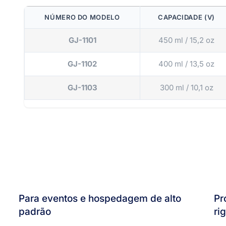
NÚMERO DO MODELO
CAPACIDADE (V)
GJ-1101
450 ml / 15,2 oz
GJ-1102
400 ml / 13,5 oz
GJ-1103
300 ml / 10,1 oz
Para eventos e hospedagem de alto
Pr
padrão
ri