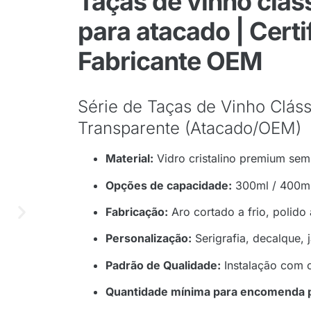
Taças de vinho clás
para atacado | Certi
Fabricante OEM
Série de Taças de Vinho Clás
Transparente (Atacado/OEM)
Material:
Vidro cristalino premium se
Opções de capacidade:
300ml / 400ml
Fabricação:
Aro cortado a frio, polido 
Personalização:
Serigrafia, decalque, 
Padrão de Qualidade:
Instalação com c
Quantidade mínima para encomenda p