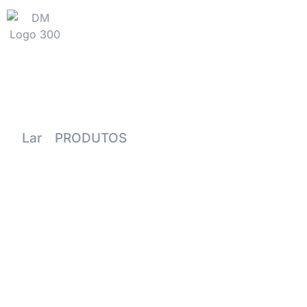
LAR
POR QUE DM
PRODUT
Lar
-
PRODUTOS
-
Taças de vinho clássicas c
Certificação SGS | Fabricante OEM