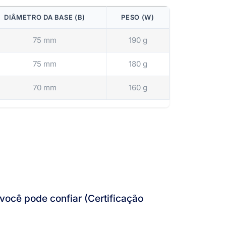
DIÂMETRO DA BASE (B)
PESO (W)
75 mm
190 g
75 mm
180 g
70 mm
160 g
ocê pode confiar (Certificação