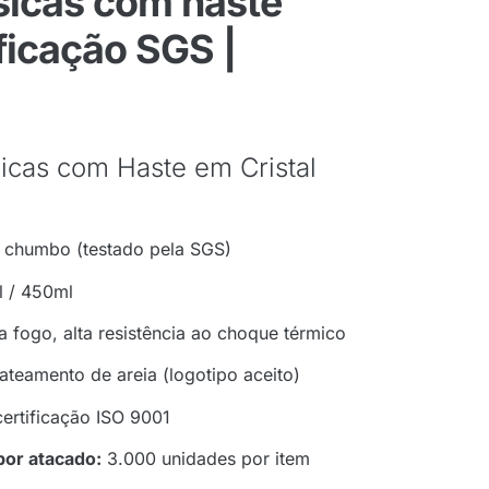
sicas com haste
ficação SGS |
sicas com Haste em Cristal
m chumbo (testado pela SGS)
 / 450ml
a fogo, alta resistência ao choque térmico
jateamento de areia (logotipo aceito)
ertificação ISO 9001
or atacado:
3.000 unidades por item