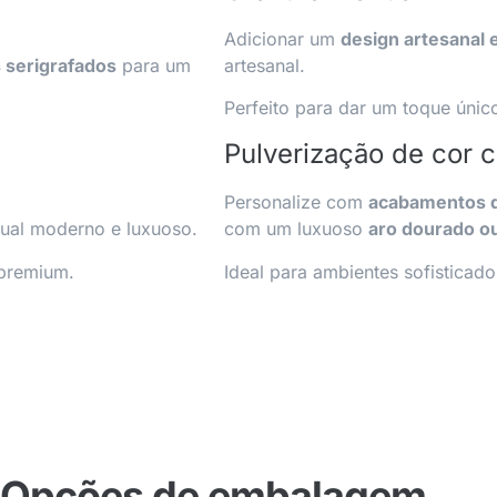
Adicionar um
design artesanal e
s serigrafados
para um
artesanal.
Perfeito para dar um toque únic
Pulverização de cor 
Personalize com
acabamentos d
ual moderno e luxuoso.
com um luxuoso
aro dourado o
 premium.
Ideal para ambientes sofisticad
Opções de embalagem