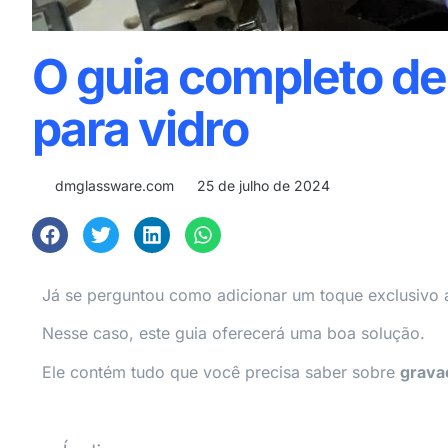
O guia completo de
para vidro
dmglassware.com
25 de julho de 2024
Já se perguntou como adicionar um toque exclusivo a
Nesse caso, este guia oferecerá uma boa solução.
Ele contém tudo que você precisa saber sobre
grava