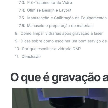
Pré-Tratamento de Vidro
Otimize Design e Layout
Manutenção e Calibração de Equipamentos
Manuseio e preparação de materiais
Como limpar vidrarias após gravação a laser
Dicas sobre como escolher um bom serviço de 
Por que escolher a vidraria DM?
Conclusão
O que é gravação a