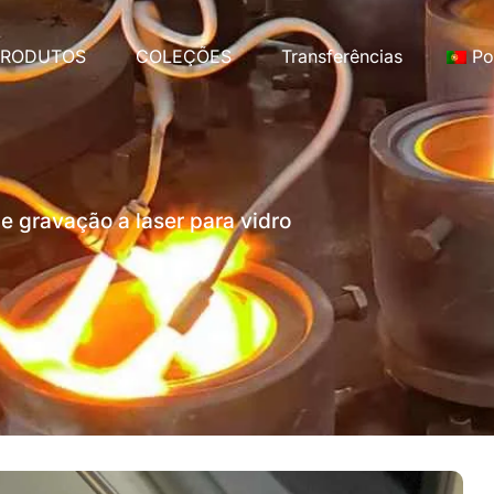
PRODUTOS
COLEÇÕES
Transferências
Po
e gravação a laser para vidro