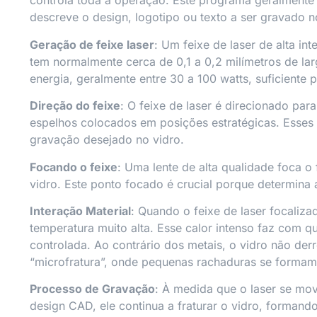
controla toda a operação. Este programa geralment
descreve o design, logotipo ou texto a ser gravado n
Geração de feixe laser
: Um feixe de laser de alta in
tem normalmente cerca de 0,1 a 0,2 milímetros de lar
energia, geralmente entre 30 a 100 watts, suficiente p
Direção do feixe
: O feixe de laser é direcionado par
espelhos colocados em posições estratégicas. Esses
gravação desejado no vidro.
Focando o feixe
: Uma lente de alta qualidade foca o
vidro. Este ponto focado é crucial porque determina 
Interação Material
: Quando o feixe de laser focaliza
temperatura muito alta. Esse calor intenso faz com q
controlada. Ao contrário dos metais, o vidro não d
“microfratura”, onde pequenas rachaduras se formam 
Processo de Gravação
: À medida que o laser se mo
design CAD, ele continua a fraturar o vidro, forman