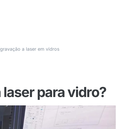
gravação a laser em vidros
 laser para vidro?