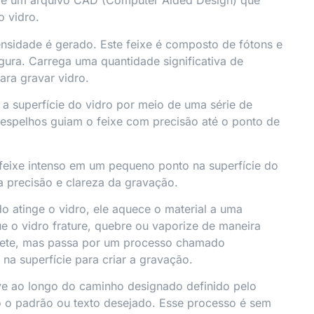
e é um arquivo CAD (Computer Aided Design) que
o vidro.
tensidade é gerado. Este feixe é composto de fótons e
gura. Carrega uma quantidade significativa de
ara gravar vidro.
a a superfície do vidro por meio de uma série de
 espelhos guiam o feixe com precisão até o ponto de
 feixe intenso em um pequeno ponto na superfície do
a precisão e clareza da gravação.
do atinge o vidro, ele aquece o material a uma
ue o vidro frature, quebre ou vaporize de maneira
errete, mas passa por um processo chamado
na superfície para criar a gravação.
ve ao longo do caminho designado definido pelo
do o padrão ou texto desejado. Esse processo é sem