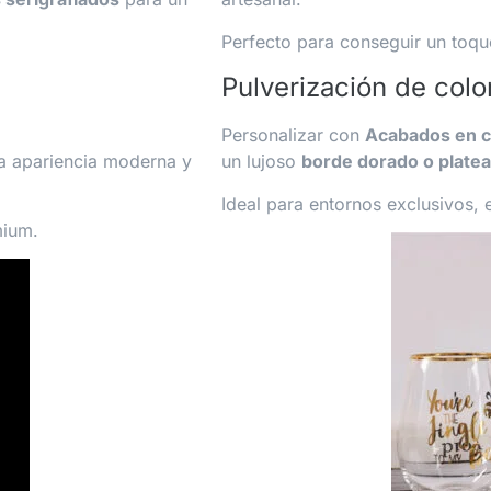
Perfecto para conseguir un toqu
Pulverización de col
Personalizar con
Acabados en c
a apariencia moderna y
un lujoso
borde dorado o plate
Ideal para entornos exclusivos,
mium.