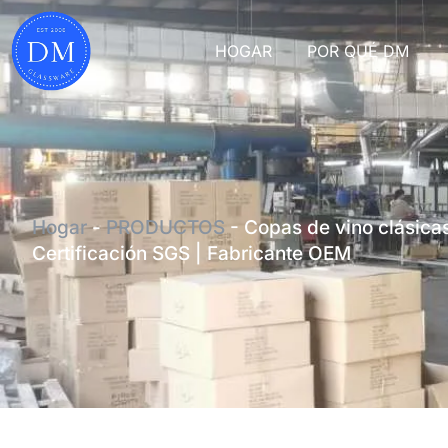
HOGAR
POR QUÉ DM
Hogar
-
PRODUCTOS
-
Copas de vino clásicas
Certificación SGS | Fabricante OEM