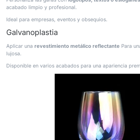
acabado limpio y profesional.
Ideal para empresas, eventos y obsequios.
Galvanoplastia
Aplicar una
revestimiento metálico reflectante
Para un
lujosa.
Disponible en varios acabados para una apariencia pre