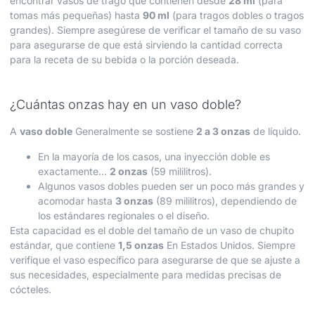
encontrar vasos de trago que contienen desde
28 ml
(para
tomas más pequeñas) hasta
90 ml
(para tragos dobles o tragos
grandes). Siempre asegúrese de verificar el tamaño de su vaso
para asegurarse de que está sirviendo la cantidad correcta
para la receta de su bebida o la porción deseada.
¿Cuántas onzas hay en un vaso doble?
A
vaso doble
Generalmente se sostiene
2 a 3 onzas
de líquido.
En la mayoría de los casos, una inyección doble es
exactamente...
2 onzas
(59 mililitros).
Algunos vasos dobles pueden ser un poco más grandes y
acomodar hasta
3 onzas
(89 mililitros), dependiendo de
los estándares regionales o el diseño.
Esta capacidad es el doble del tamaño de un vaso de chupito
estándar, que contiene
1,5 onzas
En Estados Unidos. Siempre
verifique el vaso específico para asegurarse de que se ajuste a
sus necesidades, especialmente para medidas precisas de
cócteles.