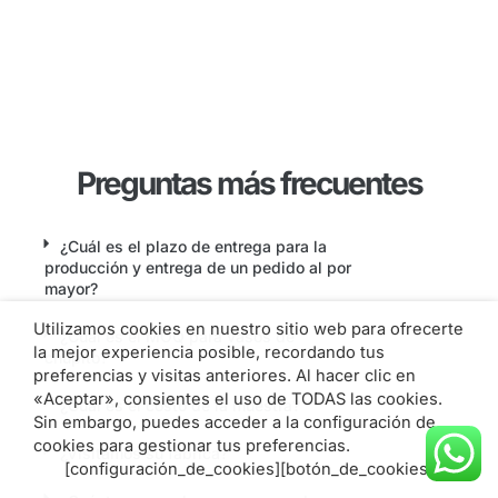
Preguntas más frecuentes
¿Cuál es el plazo de entrega para la
producción y entrega de un pedido al por
mayor?
Utilizamos cookies en nuestro sitio web para ofrecerte
¿Cuál es el MOQ para vasos de
la mejor experiencia posible, recordando tus
chupito?
preferencias y visitas anteriores. Al hacer clic en
«Aceptar», consientes el uso de TODAS las cookies.
¿Cuál es el costo de la muestra?
Sin embargo, puedes acceder a la configuración de
cookies para gestionar tus preferencias.
¿Visitamos su fábrica?
[configuración_de_cookies][botón_de_cookies]