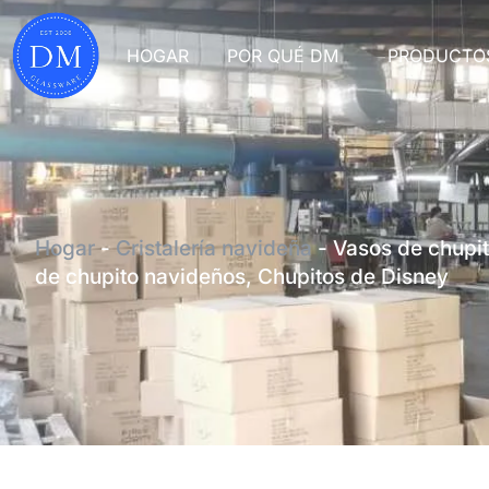
HOGAR
POR QUÉ DM
PRODUCTO
Hogar
-
Cristalería navideña
-
Vasos de chupi
de chupito navideños, Chupitos de Disney