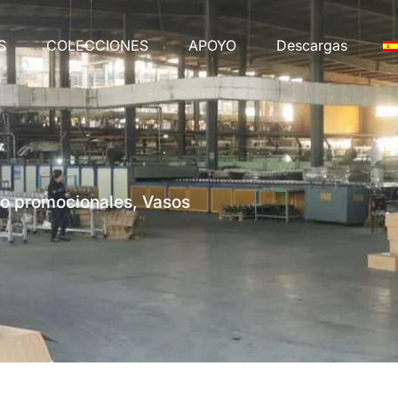
S
COLECCIONES
APOYO
Descargas
to promocionales, Vasos