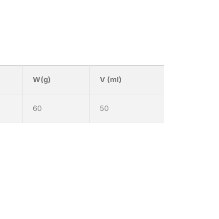
W(g)
V (ml)
60
50