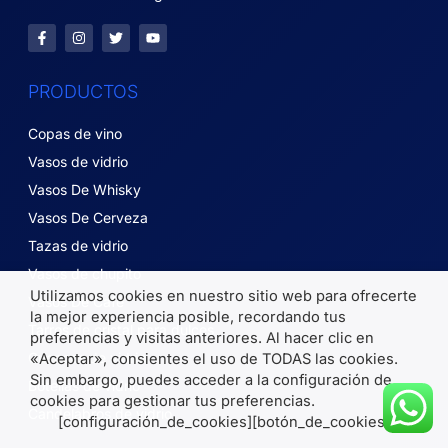
PRODUCTOS
Copas de vino
Vasos de vidrio
Vasos De Whisky
Vasos De Cerveza
Tazas de vidrio
Vasos de chupito
Utilizamos cookies en nuestro sitio web para ofrecerte
Vasos De Café
la mejor experiencia posible, recordando tus
Tarros de cristal para dulces
preferencias y visitas anteriores. Al hacer clic en
Cuencos de vidrio
«Aceptar», consientes el uso de TODAS las cookies.
Sin embargo, puedes acceder a la configuración de
Botellas de vidrio
cookies para gestionar tus preferencias.
Candelabros de vidrio
[configuración_de_cookies][botón_de_cookies]