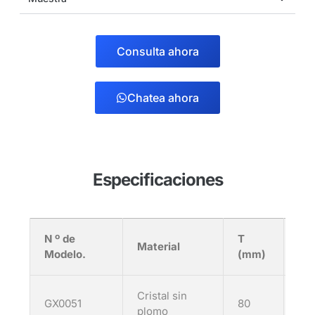
Consulta ahora
Chatea ahora
Especificaciones
N º de
T
Material
Mm
Modelo.
(mm)
Cristal sin
GX0051
80
77
plomo