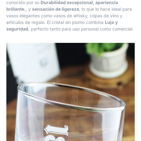
conocido por su
Durabilidad excepcional, apariencia
brillante.
, y
sensación de ligereza
, lo que lo hace ideal para
vasos elegantes como vasos de whisky, copas de vino y
artículos de regalo. El cristal sin plomo combina
Lujo y
seguridad
, perfecto tanto para uso personal como comercial.