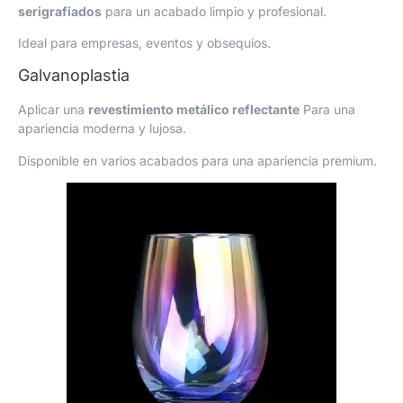
serigrafiados
para un acabado limpio y profesional.
Ideal para empresas, eventos y obsequios.
Galvanoplastia
Aplicar una
revestimiento metálico reflectante
Para una
apariencia moderna y lujosa.
Disponible en varios acabados para una apariencia premium.