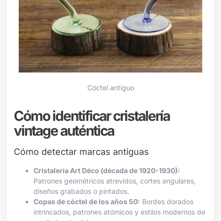
Cóctel antiguo
Cómo identificar cristalería
vintage auténtica
Cómo detectar marcas antiguas
Cristalería Art Déco (década de 1920-1930):
Patrones geométricos atrevidos, cortes angulares,
diseños grabados o pintados.
Copas de cóctel de los años 50:
Bordes dorados
intrincados, patrones atómicos y estilos modernos de