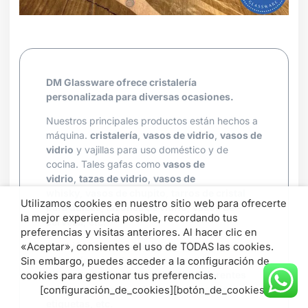
DM Glassware ofrece cristalería
personalizada para diversas ocasiones.
Nuestros principales productos están hechos a
máquina.
cristalería
,
vasos de vidrio
,
vasos de
vidrio
y vajillas para uso doméstico y de
cocina. Tales gafas como
vasos de
vidrio
,
tazas de vidrio
,
vasos de
whisky
,
vasos de chupito
,
tarros de cristal
Utilizamos cookies en nuestro sitio web para ofrecerte
para dulces
,
tazones de vidrio
,
vasos de
la mejor experiencia posible, recordando tus
cerveza
, etc.
preferencias y visitas anteriores. Al hacer clic en
También recomendamos el método de
«Aceptar», consientes el uso de TODAS las cookies.
embalaje más adecuado en función de los
Sin embargo, puedes acceder a la configuración de
diferentes tipos de venta, como diferentes
cookies para gestionar tus preferencias.
cajas expositoras, añadiendo pegatinas,
[configuración_de_cookies][botón_de_cookies]
etiquetas, etc.