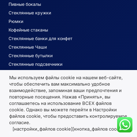
Пивные бокалы
Стеклянные кружки
Рюмки
Кофейные стаканы
Стеклянные банки для конфет
Стеклянные Чаши
Стеклянные бутылки
Стеклянные подсвечники
Мы используем файлы cookie на нашем веб-сайте,
О ДМ
чтобы обеспечить вам максимально удобное
взаимодействие, запоминая ваши предпочтения и
Почему ДМ
повторные посещения. Нажав «Принять», вы
Связаться с нами
соглашаетесь на использование ВСЕХ файлов
Загрузки
cookie. Однако вы можете перейти в Настройки
файлов cookie, чтобы предоставить контролируемое
Блоги
согласие.
[настройки_файлов cookie][кнопка_файлов cookie]
СВЯЗАТЬСЯ