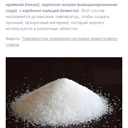
кремний (песок)
,
карбонат натрия (кальцинированная
сода)
, и
карбонат кальция (известь)
. Этот состав
нагревается до высоких температур, чтобы создать
прочный, прозрачный материал, который широко
используется в различных областях.
Видеть:
Температура плавления натриево-известкового
стекла