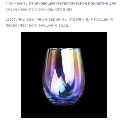
Применить
отражающее металлическое покрытие
для
современного и роскошного вида.
Доступны различные варианты отделки для придания
первоклассного внешнего вида.