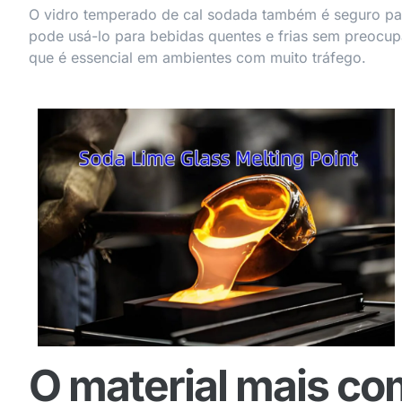
O vidro temperado de cal sodada também é seguro p
pode usá-lo para bebidas quentes e frias sem preocup
que é essencial em ambientes com muito tráfego.
O material mais co