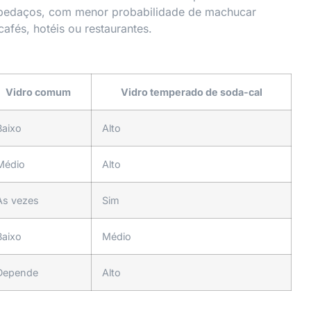
s pedaços, com menor probabilidade de machucar
afés, hotéis ou restaurantes.
Vidro comum
Vidro temperado de soda-cal
Baixo
Alto
Médio
Alto
Às vezes
Sim
Baixo
Médio
Depende
Alto