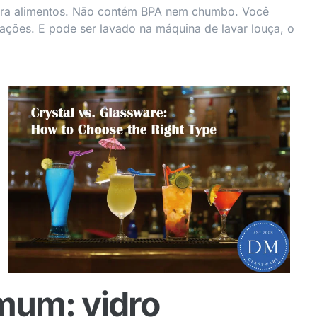
ara alimentos. Não contém BPA nem chumbo. Você
ações. E pode ser lavado na máquina de lavar louça, o
mum: vidro