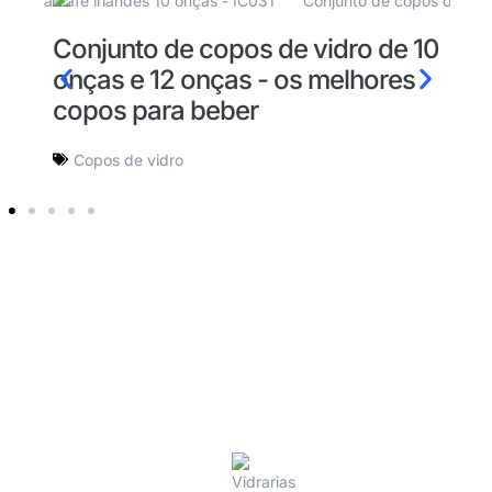
Conjunto de copos de vidro de 10
T
e
onças e 12 onças - os melhores
m
copos para beber
Copos de vidro