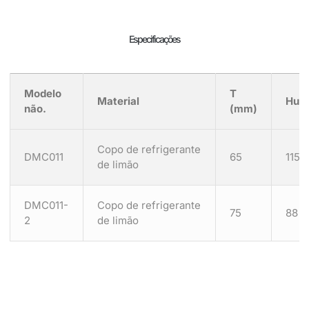
Especificações
Modelo
T
Material
Hum
não.
(mm)
Copo de refrigerante
DMC011
65
115
de limão
DMC011-
Copo de refrigerante
75
88
2
de limão