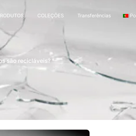
PRODUTOS
COLEÇÕES
Transferências
Po
s são recicláveis?