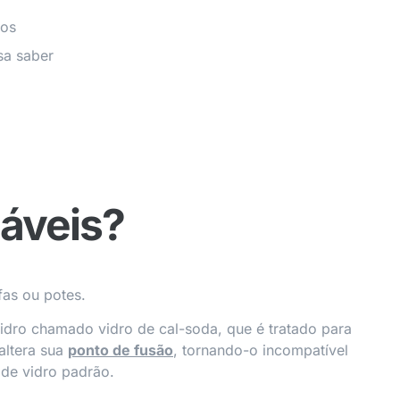
pos
sa saber
láveis?
fas ou potes.
vidro chamado vidro de cal-soda, que é tratado para
 altera sua
ponto de fusão
, tornando-o incompatível
de vidro padrão.