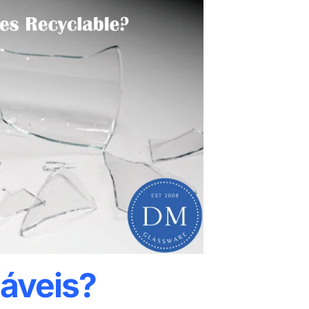
láveis?