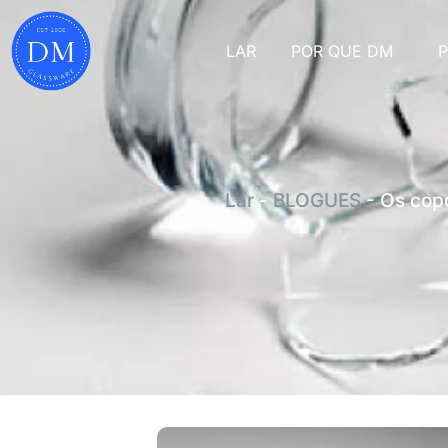
LAR
POR QUE DM
Lar
-
BLOGUES
-
Os copo