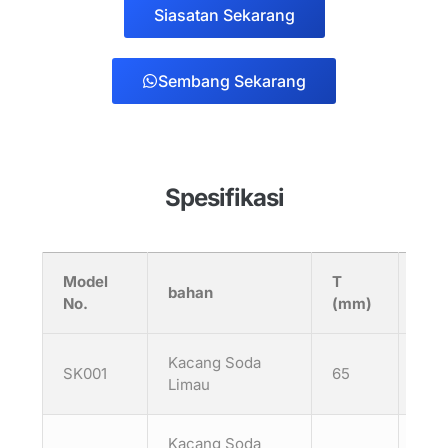
Siasatan Sekarang
Sembang Sekarang
Spesifikasi
Model
T
H
bahan
No.
(mm)
(m
Kacang Soda
SK001
65
125
Limau
Kacang Soda