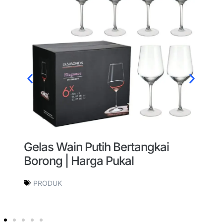
Gelas Wain Putih Bertangkai
G
Borong | Harga Pukal
B
P
PRODUK