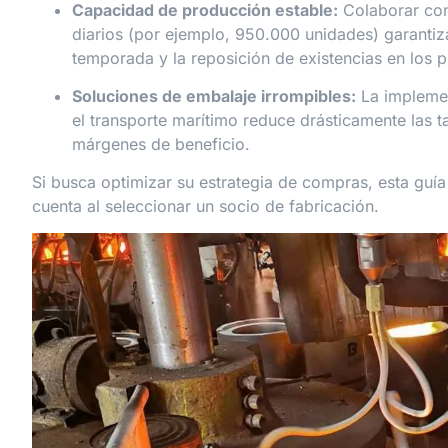
Capacidad de producción estable:
Colaborar con
diarios (por ejemplo, 950.000 unidades) garantiz
temporada y la reposición de existencias en los p
Soluciones de embalaje irrompibles:
La implemen
el transporte marítimo reduce drásticamente las t
márgenes de beneficio.
Si busca optimizar su estrategia de compras, esta guía
cuenta al seleccionar un socio de fabricación.