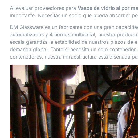
Al evaluar proveedores para
Vasos de vidrio al por m
importante. Necesitas un socio que pueda absorber pe
DM Glassware es un fabricante con una gran capacida
automatizadas y 4 hornos multicanal, nuestra producci
escala garantiza la estabilidad de nuestros plazos de 
demanda global. Tanto si necesita un solo contenedo
contenedores, nuestra infraestructura está diseñada pa