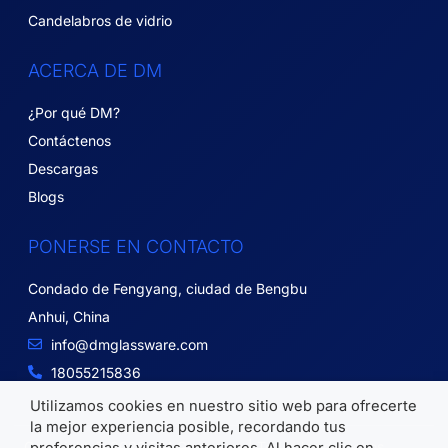
Candelabros de vidrio
ACERCA DE DM
¿Por qué DM?
Contáctenos
Descargas
Blogs
PONERSE EN CONTACTO
Condado de Fengyang, ciudad de Bengbu
Anhui, China
info@dmglassware.com
18055215836
Utilizamos cookies en nuestro sitio web para ofrecerte
la mejor experiencia posible, recordando tus
Copyright © 2026 DM Glassware | Todos los derechos