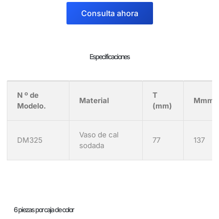
Consulta ahora
Especificaciones
N º de
T
Material
Mmm)
Modelo.
(mm)
Vaso de cal
DM325
77
137
sodada
6 piezas por caja de color