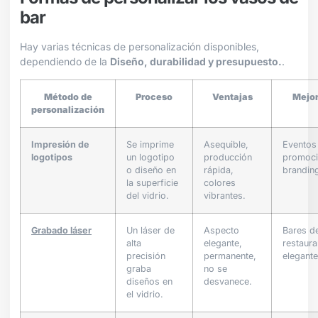
bar
Hay varias técnicas de personalización disponibles,
dependiendo de la
Diseño, durabilidad y presupuesto.
.
Método de
Proceso
Ventajas
Mejor
personalización
Impresión de
Se imprime
Asequible,
Eventos
logotipos
un logotipo
producción
promoci
o diseño en
rápida,
brandin
la superficie
colores
del vidrio.
vibrantes.
Grabado láser
Un láser de
Aspecto
Bares de
alta
elegante,
restaura
precisión
permanente,
elegant
graba
no se
diseños en
desvanece.
el vidrio.