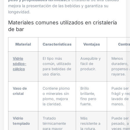
mejora la presentación de las bebidas y garantiza su
longevidad.
Materiales comunes utilizados en cristalería
de bar
Material
Características
Ventajas
Contr
Vidrio
El tipo más
Asequible y
Menos
sódico-
común, utilizado
fácil de
duradero,
cálcico
para bebidas de
producir.
propenso 
uso diario.
rayarse.
Vaso de
Contiene plomo
Brillo
Puede ser
cristal
o minerales sin
brillante,
frágil y re
plomo, mejora
fino pero
lavado de
la claridad.
fuerte.
manos.
Vidrio
Tratado
Más
Puede ser
templado
térmicamente
resistente a
pesado, a
para mayor
la rotura.
veces me