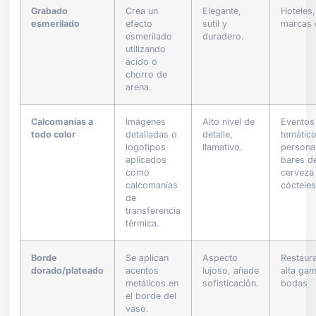
Grabado
Crea un
Elegante,
Hoteles,
esmerilado
efecto
sutil y
marcas 
esmerilado
duradero.
utilizando
ácido o
chorro de
arena.
Calcomanías a
Imágenes
Alto nivel de
Eventos
todo color
detalladas o
detalle,
temátic
logotipos
llamativo.
persona
aplicados
bares d
como
cerveza
calcomanías
cócteles
de
transferencia
térmica.
Borde
Se aplican
Aspecto
Restaur
dorado/plateado
acentos
lujoso, añade
alta gam
metálicos en
sofisticación.
bodas
el borde del
vaso.