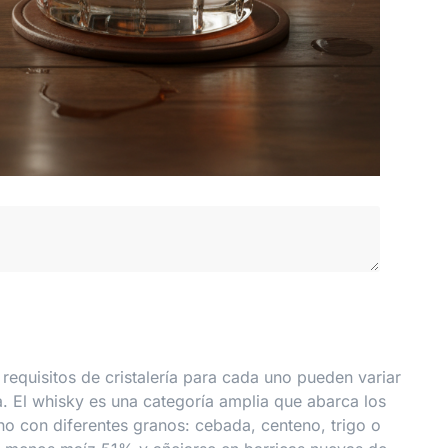
requisitos de cristalería para cada uno pueden variar
. El whisky es una categoría amplia que abarca los
no con diferentes granos: cebada, centeno, trigo o