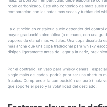
maíz. El bourbon, en particular, debe elaborarse con 
roble carbonizado. Este alto contenido de maíz suele 
comparación con las notas más secas y turbias del wh
La distinción en cristalería suele depender del control
mayor graduación alcohólica (a menudo, con una gradua
vapores de etanol más volátiles. Una copa diseñada e
más ancha que una copa tradicional para whisky escoc
disipen ligeramente antes de llegar a la nariz, previniend
Por el contrario, un vaso para whisky general, especi
single malts delicados, podría priorizar una abertura m
frutales. Comprender la composición del puré (maíz ve
que soporte el peso y la volatilidad del destilado.