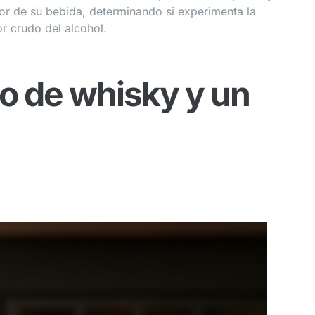
bor de su bebida, determinando si experimenta la
or crudo del alcohol.
o de whisky y un