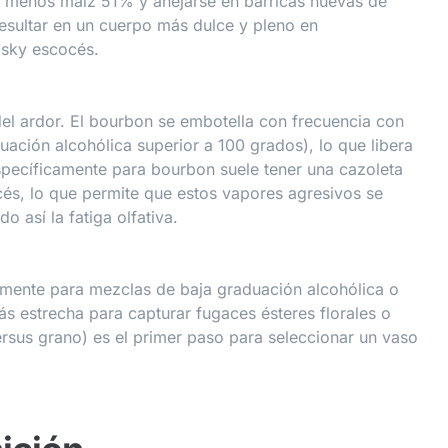
al menos maíz 51% y añejarse en barricas nuevas de
resultar en un cuerpo más dulce y pleno en
isky escocés.
 del ardor. El bourbon se embotella con frecuencia con
ción alcohólica superior a 100 grados), lo que libera
specíficamente para bourbon suele tener una cazoleta
és, lo que permite que estos vapores agresivos se
o así la fatiga olfativa.
almente para mezclas de baja graduación alcohólica o
ás estrecha para capturar fugaces ésteres florales o
rsus grano) es el primer paso para seleccionar un vaso