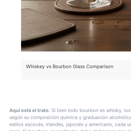
Aquí está el trato.
Si bien todo bourbon es whisky, los 
según su composición química y graduación alcohólica
estilos escocés, irlandés, japonés y americano, cada u