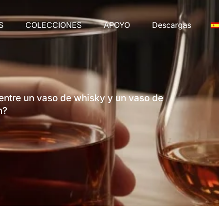
S
COLECCIONES
APOYO
Descargas
 entre un vaso de whisky y un vaso de
n?