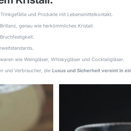
ür Trinkgefäße und Produkte mit Lebensmittelkontakt.
Brillanz, genau wie herkömmliches Kristall.
Bruchfestigkeit.
mweltstandards.
swaren wie Weingläser, Whiskygläser und Cocktailgläser.
men und Verbraucher, die
Luxus und Sicherheit vereint in e