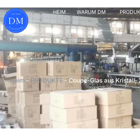
HEIM
WARUM DM
PRODU
Heim
-
PRODUKTE
-
Coupe-Glas aus Kristall,