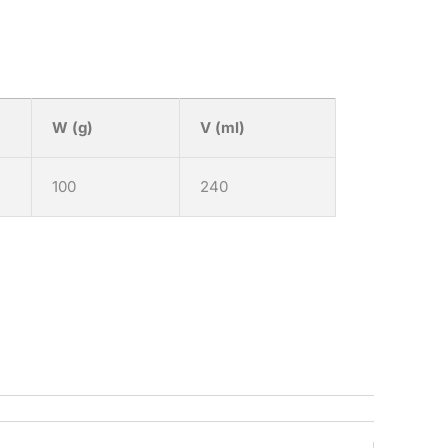
W (g)
V (ml)
100
240