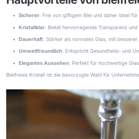
Sicherer
: Frei von giftigem Blei und daher ideal f
Kristallklar
: Bietet hervorragende Transparenz und 
Dauerhaft
: Stärker als normales Glas, mit besserer 
Umweltfreundlich
: Entspricht Gesundheits- und U
Elegantes Aussehen
: Perfekt für hochwertige Gla
Bleifreies Kristall ist die bevorzugte Wahl für Unterneh