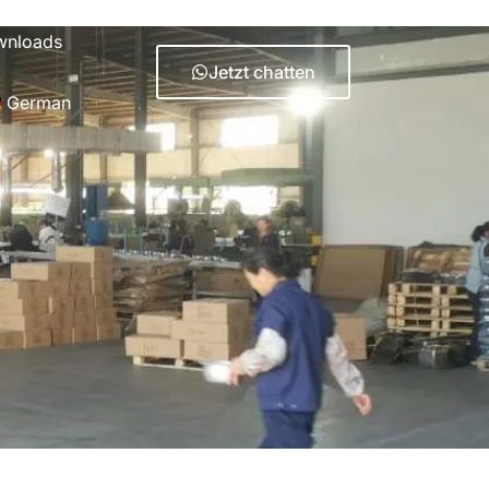
wnloads
Jetzt chatten
German